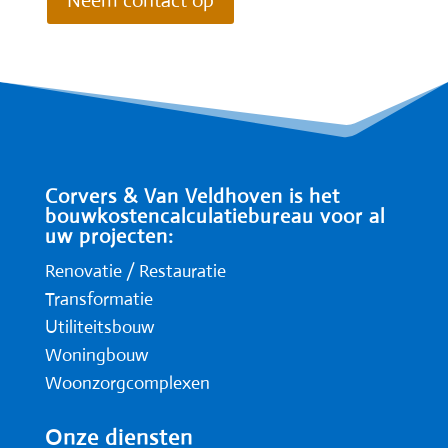
Neem contact op
Corvers & Van Veldhoven is het
bouwkostencalculatiebureau voor al
uw projecten:
Renovatie / Restauratie
Transformatie
Utiliteitsbouw
Woningbouw
Woonzorgcomplexen
Onze diensten